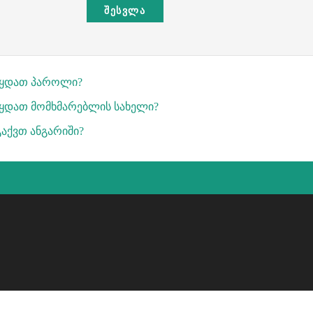
ᲨᲔᲡᲕᲚᲐ
წყდათ პაროლი?
ყდათ მომხმარებლის სახელი?
გაქვთ ანგარიში?