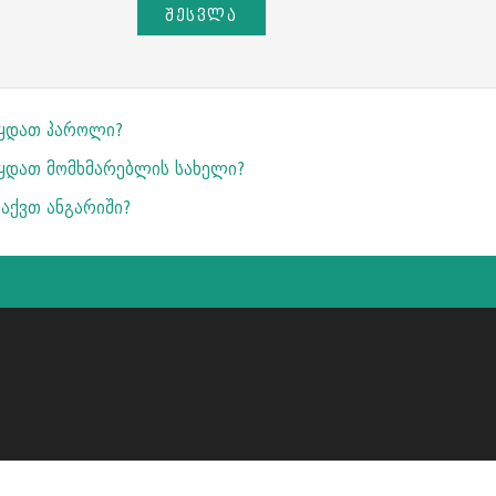
ᲨᲔᲡᲕᲚᲐ
წყდათ პაროლი?
ყდათ მომხმარებლის სახელი?
გაქვთ ანგარიში?