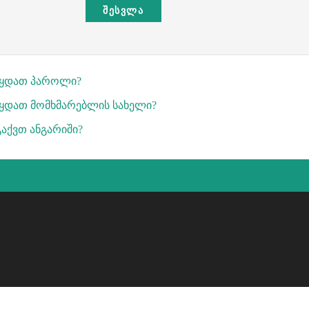
ᲨᲔᲡᲕᲚᲐ
წყდათ პაროლი?
ყდათ მომხმარებლის სახელი?
გაქვთ ანგარიში?