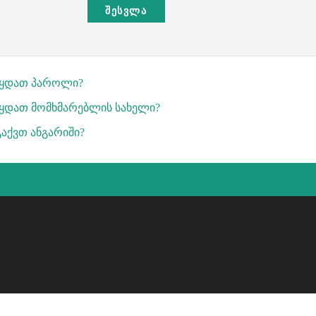
ᲨᲔᲡᲕᲚᲐ
წყდათ პაროლი?
ყდათ მომხმარებლის სახელი?
გაქვთ ანგარიში?