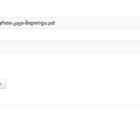
ერთი-კაცი-მიდიოდა.pdf
ი