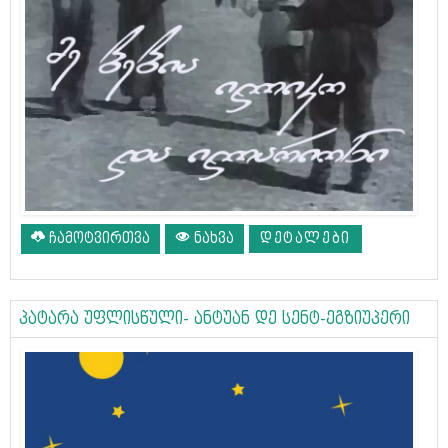
ჩამოტვირთვა
ნახვა
ᲓᲔᲢᲐᲚᲔᲑᲘ
პატარა უფლისწული- ანტუან დე სენტ-ეგზიუპერი