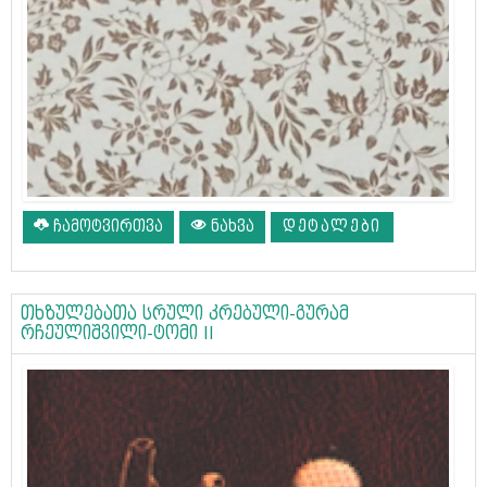
ჩამოტვირთვა
ნახვა
ᲓᲔᲢᲐᲚᲔᲑᲘ
თხზულებათა სრული კრებული-გურამ
რჩეულიშვილი-ტომი II