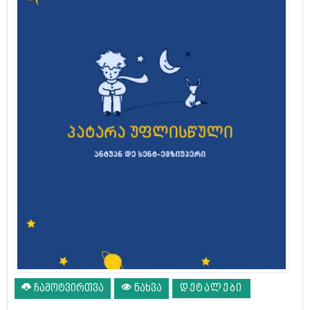
ჩამოტვირთვა
ნახვა
ᲓᲔᲢᲐᲚᲔᲑᲘ