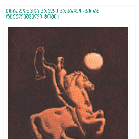
თხზულებათა სრული კრებული-გურამ
რჩეულიშვილი-ტომი I