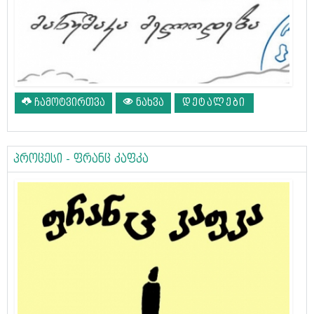
ჩამოტვირთვა
ნახვა
ᲓᲔᲢᲐᲚᲔᲑᲘ
პროცესი - ფრანც კაფკა