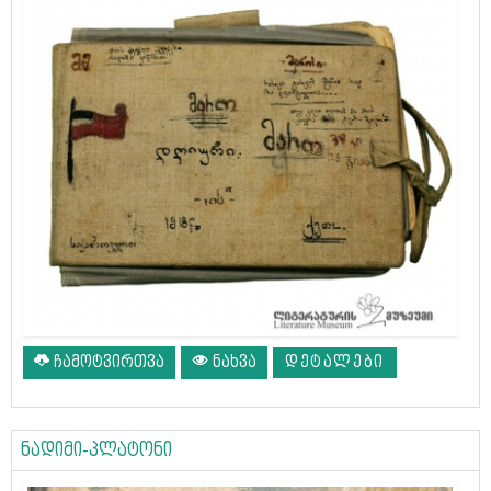
ჩამოტვირთვა
ნახვა
ᲓᲔᲢᲐᲚᲔᲑᲘ
ნადიმი-პლატონი