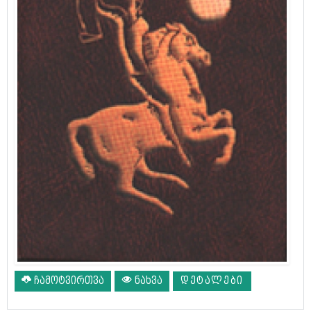
ჩამოტვირთვა
ნახვა
ᲓᲔᲢᲐᲚᲔᲑᲘ