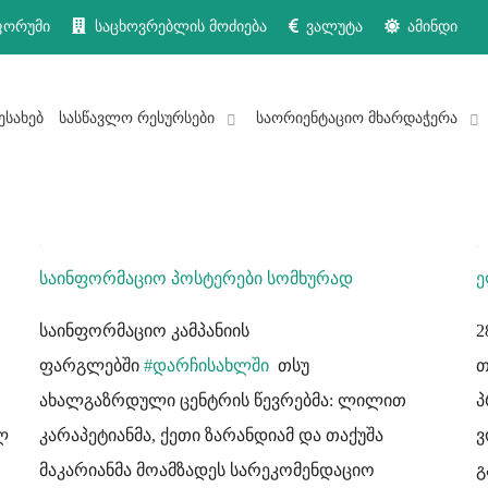
ფორუმი
საცხოვრებლის მოძიება
ვალუტა
ამინდი
ესახებ
სასწავლო რესურსები
საორიენტაციო მხარდაჭერა
საინფორმაციო პოსტერები სომხურად
ე
საინფორმაციო კამპანიის
2
ფარგლებში
#
დარჩისახლში
თსუ
თ
ახალგაზრდული ცენტრის წევრებმა: ლილით
პ
ლ
კარაპეტიანმა, ქეთი ზარანდიამ და თაქუშა
ვ
მაკარიანმა მოამზადეს სარეკომენდაციო
გ