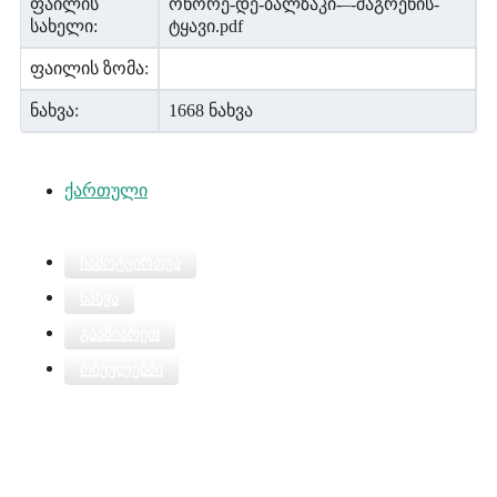
ფაილის
ონორე-დე-ბალზაკი-–-შაგრენის-
სახელი:
ტყავი.pdf
ფაილის ზომა:
ნახვა:
1668 ნახვა
ქართული
ჩამოტვირთვა
ნახვა
გააზიარეთ
რჩეულებში