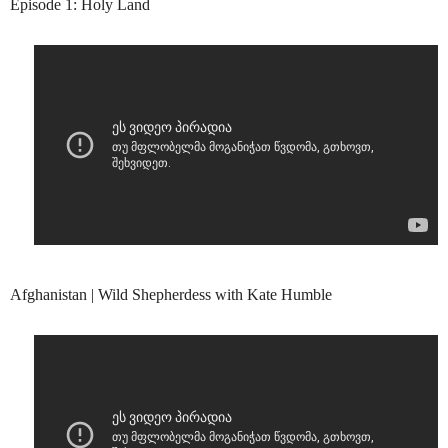
Episode 1: Holy Land
Afghanistan | Wild Shepherdess with Kate Humble