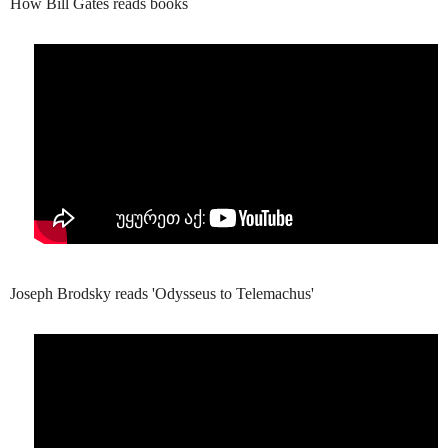
How Bill Gates reads books
Joseph Brodsky reads 'Odysseus to Telemachus'